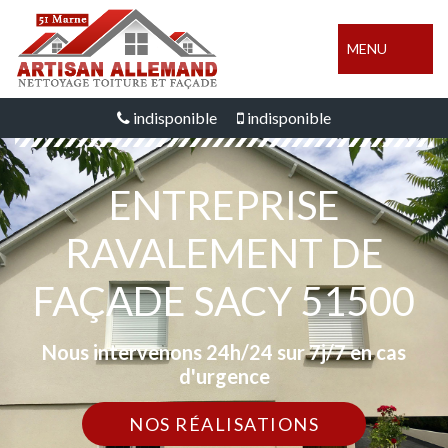
MENU
indisponible
indisponible
ENTREPRISE
RAVALEMENT DE
FAÇADE SACY 51500
Nous intervenons 24h/24 sur 7j/7 en cas
d'urgence
NOS RÉALISATIONS