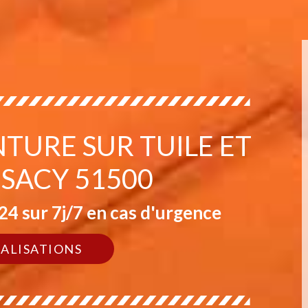
NTURE SUR TUILE ET
 SACY 51500
4 sur 7j/7 en cas d'urgence
ÉALISATIONS