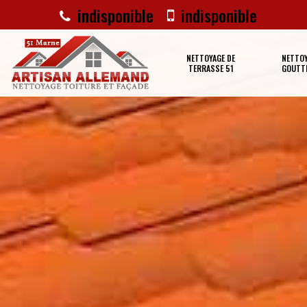
indisponible
indisponible
NETTOYAGE DE
NETTOY
TERRASSE 51
GOUTTI