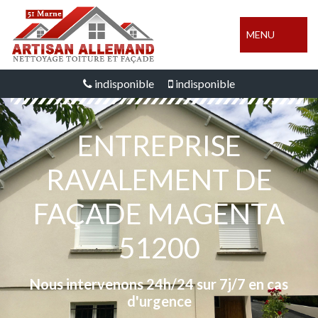
MENU
indisponible
indisponible
ENTREPRISE
RAVALEMENT DE
FAÇADE MAGENTA
51200
Nous intervenons 24h/24 sur 7j/7 en cas
d'urgence