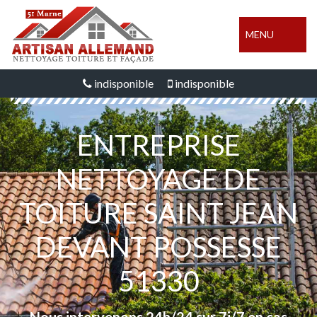
MENU
indisponible
indisponible
ENTREPRISE
NETTOYAGE DE
TOITURE SAINT JEAN
DEVANT POSSESSE
51330
Nous intervenons 24h/24 sur 7j/7 en cas