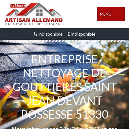
MENU
indisponible
indisponible
ENTREPRISE
NETTOYAGE DE
GOUTTIÈRES SAINT
JEAN DEVANT
POSSESSE 51330
Nous intervenons 24h/24 sur 7j/7 en cas