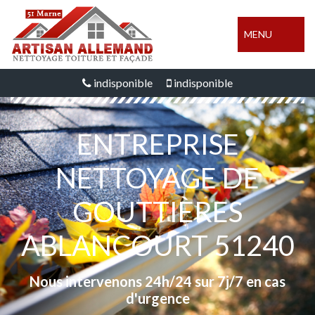
MENU
indisponible
indisponible
ENTREPRISE
NETTOYAGE DE
GOUTTIÈRES
ABLANCOURT 51240
Nous intervenons 24h/24 sur 7j/7 en cas
d'urgence