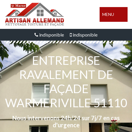
MENU
indisponible
indisponible
ENTREPRISE
RAVALEMENT DE
FAÇADE
WARMERIVILLE 51110
Nous intervenons 24h/24 sur 7j/7 en cas
d'urgence