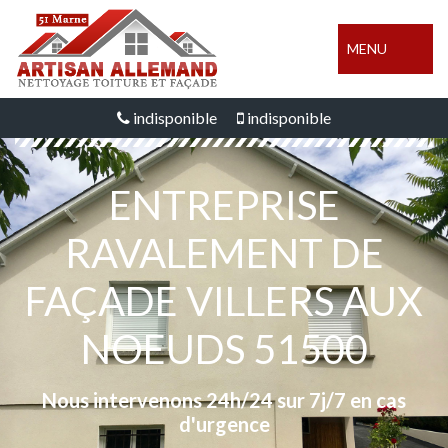
MENU
indisponible
indisponible
ENTREPRISE
RAVALEMENT DE
FAÇADE VILLERS AUX
NOEUDS 51500
Nous intervenons 24h/24 sur 7j/7 en cas
d'urgence