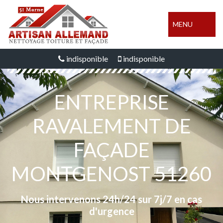
MENU
indisponible
indisponible
ENTREPRISE
RAVALEMENT DE
FAÇADE
MONTGENOST 51260
Nous intervenons 24h/24 sur 7j/7 en cas
d'urgence