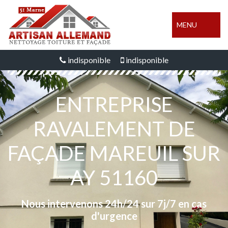
MENU
indisponible
indisponible
ENTREPRISE
RAVALEMENT DE
FAÇADE MAREUIL SUR
AY 51160
Nous intervenons 24h/24 sur 7j/7 en cas
d'urgence