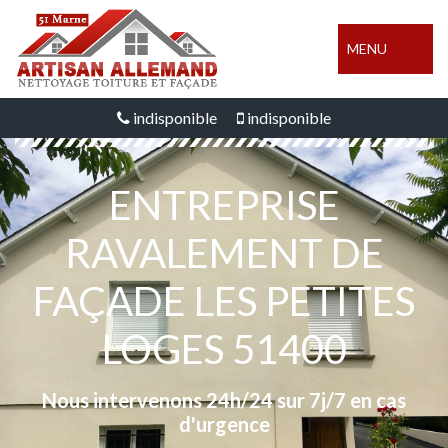
MENU
indisponible
indisponible
ENTREPRISE
RAVALEMENT DE
FAÇADE LES PETITES
LOGES 51400
Nous intervenons 24h/24 sur 7j/7 en cas
d'urgence