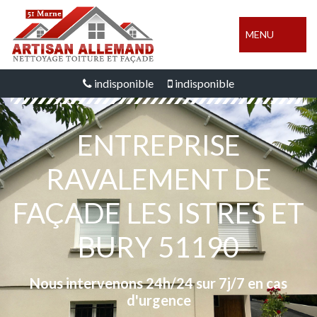
MENU
indisponible
indisponible
ENTREPRISE
RAVALEMENT DE
FAÇADE LES ISTRES ET
BURY 51190
Nous intervenons 24h/24 sur 7j/7 en cas
d'urgence