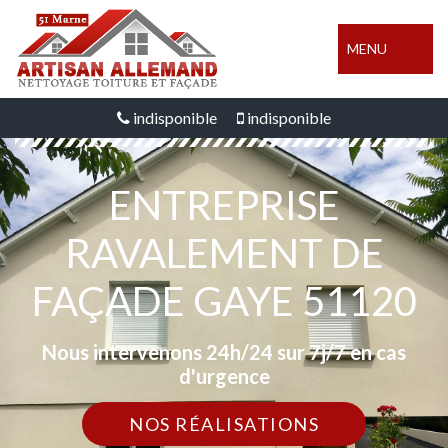
MENU
indisponible
indisponible
ENTREPRISE
RAVALEMENT DE
FAÇADE GAYE 51120
Nous intervenons 24h/24 sur 7j/7 en cas
d'urgence
NOS RÉALISATIONS