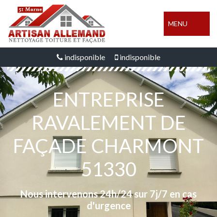
MENU
indisponible
indisponible
ENTREPRISE
RAVALEMENT DE
FAÇADE CHARMONT
51330
Nous intervenons 24h/24 sur 7j/7 en cas
d'urgence