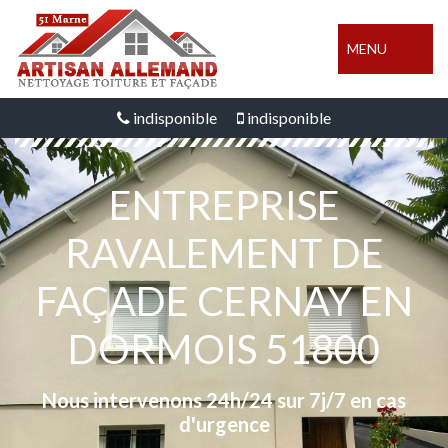
MENU
indisponible
indisponible
ENTREPRISE
RAVALEMENT DE
FAÇADE CERNAY EN
DORMOIS 51800
Nous intervenons 24h/24 sur 7j/7 en cas
d'urgence