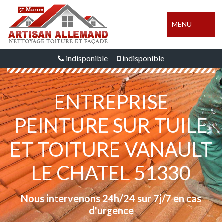
MENU
indisponible
indisponible
ENTREPRISE
PEINTURE SUR TUILE
ET TOITURE VANAULT
LE CHATEL 51330
Nous intervenons 24h/24 sur 7j/7 en cas
d'urgence