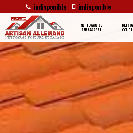
indisponible
indisponible
NETTOYAGE DE
NETTOY
TERRASSE 51
GOUTTI