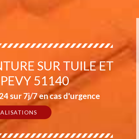
NTURE SUR TUILE ET
 PEVY 51140
4 sur 7j/7 en cas d'urgence
ÉALISATIONS