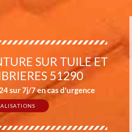
NTURE SUR TUILE ET
BRIERES 51290
4 sur 7j/7 en cas d'urgence
ÉALISATIONS