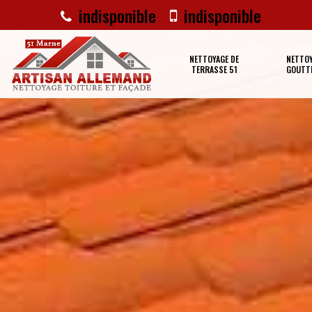
indisponible
indisponible
NETTOYAGE DE
NETTOY
TERRASSE 51
GOUTTI