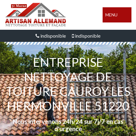
MENU
indisponible
indisponible
ENTREPRISE
NETTOYAGE DE
TOITURE CAUROY LES
HERMONVILLE 51220
Nous intervenons 24h/24 sur 7j/7 en cas
d'urgence