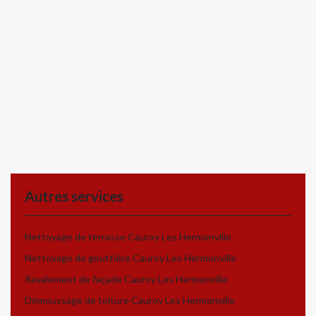
Autres services
Nettoyage de terrasse Cauroy Les Hermonville
Nettoyage de gouttière Cauroy Les Hermonville
Ravalement de façade Cauroy Les Hermonville
Démoussage de toiture Cauroy Les Hermonville