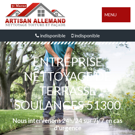
MENU
indisponible
indisponible
ENTREPRISE
NETTOYAGE DE
TERRASSE
SOULANGES 51300
Nous intervenons 24h/24 sur 7j/7 en cas
d'urgence