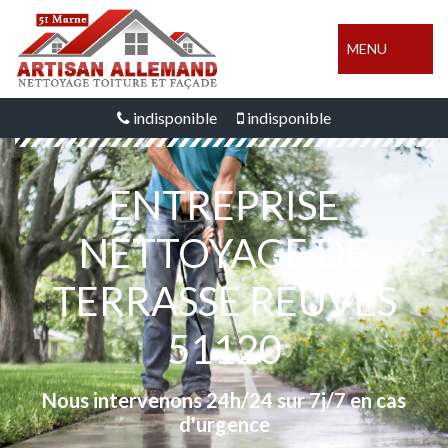
MENU
indisponible
indisponible
ENTREPRISE
NETTOYAGE DE
TERRASSE REUVES
51120
Nous intervenons 24h/24 sur 7j/7 en cas
d'urgence