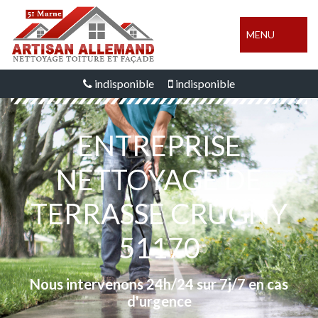
MENU
indisponible
indisponible
ENTREPRISE
NETTOYAGE DE
TERRASSE CRUGNY
51170
Nous intervenons 24h/24 sur 7j/7 en cas
d'urgence