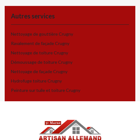
Autres services
Nettoyage de gouttière Crugny
Ravalement de façade Crugny
Nettoyage de toiture Crugny
Démoussage de toiture Crugny
Nettoyage de façade Crugny
Hydrofuge toiture Crugny
Peinture sur tuile et toiture Crugny