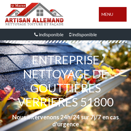
MENU
indisponible
indisponible
ENTREPRISE
NETTOYAGE DE
GOUTTIÈRES
VERRIERES 51800
Nous intervenons 24h/24 sur 7j/7 en cas
d'urgence