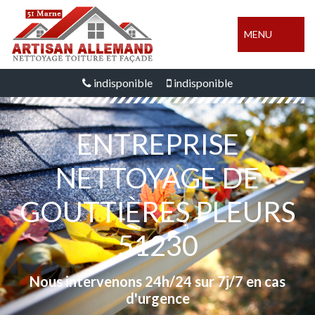
MENU
indisponible
indisponible
ENTREPRISE
NETTOYAGE DE
GOUTTIÈRES PLEURS
51230
Nous intervenons 24h/24 sur 7j/7 en cas
d'urgence