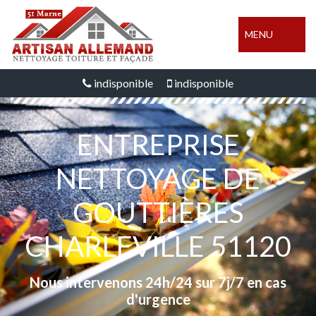
MENU
indisponible
indisponible
ENTREPRISE
NETTOYAGE DE
GOUTTIÈRES
CHARLEVILLE 51120
Nous intervenons 24h/24 sur 7j/7 en cas
d'urgence