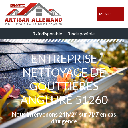
MENU
indisponible
indisponible
ENTREPRISE
NETTOYAGE DE
GOUTTIÈRES
ANGLURE 51260
Nous intervenons 24h/24 sur 7j/7 en cas
d'urgence