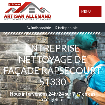
MENU
indisponible
indisponible
ENTREPRISE
NETTOYAGE DE
FAÇADE RAPSECOURT
51330
Nous intervenons 24h/24 sur 7j/7 en cas
d'urgence