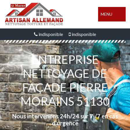
MENU
indisponible
indisponible
ENTREPRISE
NETTOYAGE DE
FAÇADE PIERRE
MORAINS 51130
Nous intervenons 24h/24 sur 7j/7 en cas
d'urgence