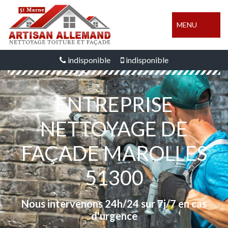
MENU
indisponible
indisponible
ENTREPRISE
NETTOYAGE DE
FAÇADE MAROLLES
51300
Nous intervenons 24h/24 sur 7j/7 en cas
d'urgence