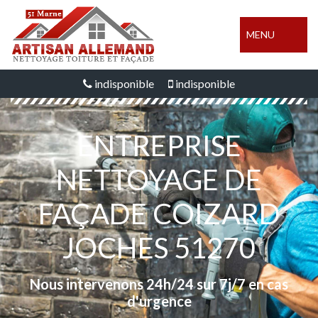
MENU
indisponible
indisponible
ENTREPRISE
NETTOYAGE DE
FAÇADE COIZARD
JOCHES 51270
Nous intervenons 24h/24 sur 7j/7 en cas
d'urgence