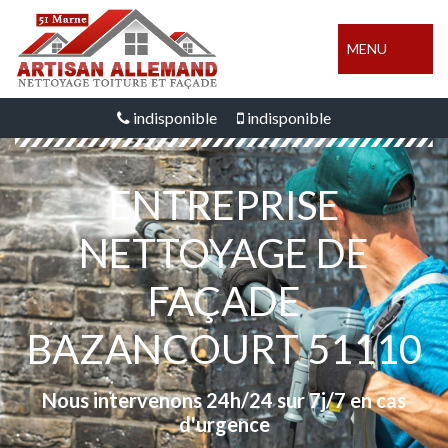
MENU
indisponible
indisponible
ENTREPRISE
NETTOYAGE DE
FAÇADE
BAZANCOURT 51110
Nous intervenons 24h/24 sur 7j/7 en cas
d'urgence