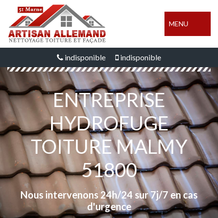
MENU
indisponible
indisponible
ENTREPRISE
HYDROFUGE
TOITURE MALMY
51800
Nous intervenons 24h/24 sur 7j/7 en cas
d'urgence