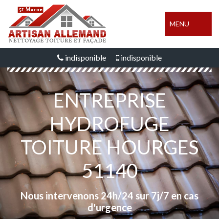
MENU
indisponible
indisponible
ENTREPRISE
HYDROFUGE
TOITURE HOURGES
51140
Nous intervenons 24h/24 sur 7j/7 en cas
d'urgence