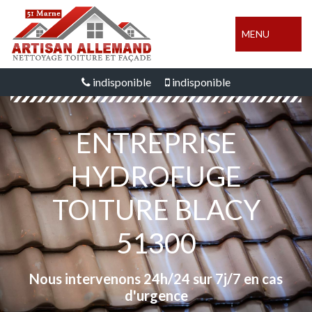
MENU
indisponible
indisponible
ENTREPRISE
HYDROFUGE
TOITURE BLACY
51300
Nous intervenons 24h/24 sur 7j/7 en cas
d'urgence