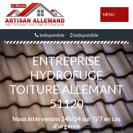
MENU
indisponible
indisponible
ENTREPRISE
HYDROFUGE
TOITURE ALLEMANT
51120
Nous intervenons 24h/24 sur 7j/7 en cas
d'urgence