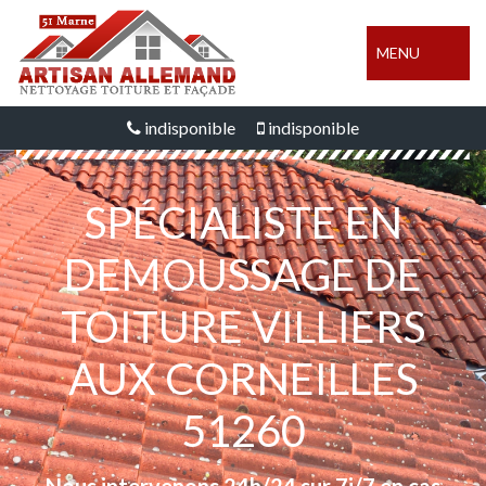
MENU
indisponible
indisponible
SPÉCIALISTE EN
DEMOUSSAGE DE
TOITURE VILLIERS
AUX CORNEILLES
51260
Nous intervenons 24h/24 sur 7j/7 en cas