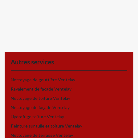
Autres services
Nettoyage de gouttière Ventelay
Ravalement de façade Ventelay
Nettoyage de toiture Ventelay
Nettoyage de façade Ventelay
Hydrofuge toiture Ventelay
Peinture sur tuile et toiture Ventelay
Nettoyage de terrasse Ventelay