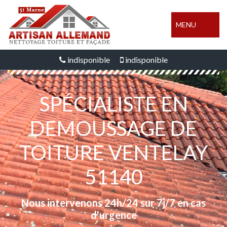
MENU
indisponible
indisponible
SPÉCIALISTE EN
DEMOUSSAGE DE
TOITURE VENTELAY
51140
Nous intervenons 24h/24 sur 7j/7 en cas
d'urgence