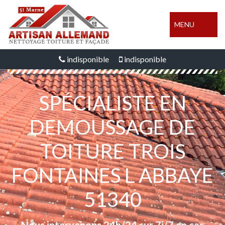
MENU
indisponible
indisponible
SPÉCIALISTE EN
DEMOUSSAGE DE
TOITURE TROIS
FONTAINES L ABBAYE
51340
Nous intervenons 24h/24 sur 7j/7 en cas