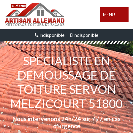
MENU
indisponible
indisponible
SPÉCIALISTE EN
DEMOUSSAGE DE
TOITURE SERVON
MELZICOURT 51800
Nous intervenons 24h/24 sur 7j/7 en cas
d'urgence