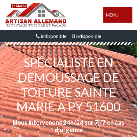
MENU
indisponible
indisponible
SPÉCIALISTE EN
DEMOUSSAGE DE
TOITURE SAINTE
MARIE A PY 51600
Nous intervenons 24h/24 sur 7j/7 en cas
d'urgence