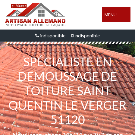
MENU
indisponible
indisponible
SPÉCIALISTE EN
DEMOUSSAGE DE
TOITURE SAINT
QUENTIN LE VERGER
51120
Nous intervenons 24h/24 sur 7j/7 en cas