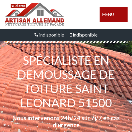
MENU
indisponible
indisponible
SPÉCIALISTE EN
DEMOUSSAGE DE
TOITURE SAINT
LEONARD 51500
Nous intervenons 24h/24 sur 7j/7 en cas
d'urgence