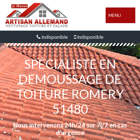
MENU
indisponible
indisponible
SPÉCIALISTE EN
DEMOUSSAGE DE
TOITURE ROMERY
51480
Nous intervenons 24h/24 sur 7j/7 en cas
d'urgence