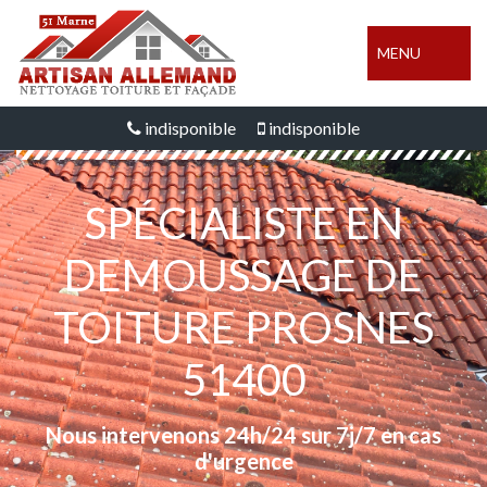
MENU
indisponible
indisponible
SPÉCIALISTE EN
DEMOUSSAGE DE
TOITURE PROSNES
51400
Nous intervenons 24h/24 sur 7j/7 en cas
d'urgence