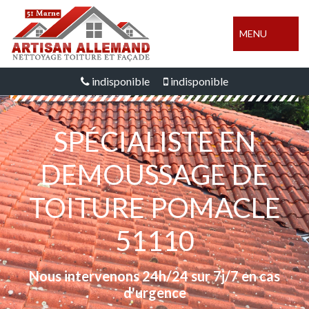
MENU
indisponible
indisponible
SPÉCIALISTE EN
DEMOUSSAGE DE
TOITURE POMACLE
51110
Nous intervenons 24h/24 sur 7j/7 en cas
d'urgence