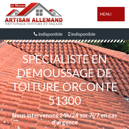
MENU
indisponible
indisponible
SPÉCIALISTE EN
DEMOUSSAGE DE
TOITURE ORCONTE
51300
Nous intervenons 24h/24 sur 7j/7 en cas
d'urgence