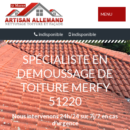
MENU
indisponible
indisponible
SPÉCIALISTE EN
DEMOUSSAGE DE
TOITURE MERFY
51220
Nous intervenons 24h/24 sur 7j/7 en cas
d'urgence