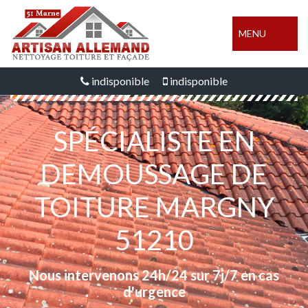
MENU
indisponible
indisponible
SPÉCIALISTE EN
DEMOUSSAGE DE
TOITURE MARGNY
51210
Nous intervenons 24h/24 sur 7j/7 en cas
d'urgence