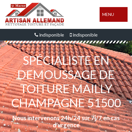
MENU
indisponible
indisponible
SPÉCIALISTE EN
DEMOUSSAGE DE
TOITURE MAILLY
CHAMPAGNE 51500
Nous intervenons 24h/24 sur 7j/7 en cas
d'urgence