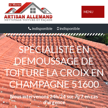
MENU
indisponible
indisponible
SPÉCIALISTE EN
DEMOUSSAGE DE
TOITURE LA CROIX EN
CHAMPAGNE 51600
Nous intervenons 24h/24 sur 7j/7 en cas
d'urgence